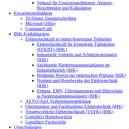
Verkauf für Umzugsspeditionen: Akquise,
Besichtigung und Kalkulation
Erwachsenenbildung
10-Finger-Tastaturschreiben
Microsoft Office
ComputerCafé
IHK-Fortbildungen
Elektrofachkraft in einem begrenzten Teilgebiet
Elektrofachkraft für festgelegte Tätigkeiten
(EFKffT) (IHK)
Industrielle Antriebs und Schützsteuerungen
(IHK)
Sachkunde Niederspannungsanlagen im
Industriebetrieb (IHK)
Befähigte Person zur elektrischen Prüfung (IHK)
Normen und Regelwerke der Elektrotechnik
(IHK)
Erdung, EMV, Überspannungs und Blitzschutz
in Niederspannungsanlagen (IHK)
AEVO/AdA Vorbereitungslehrgang
Obermonteur und Fachbauleiter Elektrotechnik (IHK)
Verantwortliche Elektrofachkraft (VEFK) (IHK)
Geprüfte/r Betriebswirt/in
Geprüfte/r Fachwirt/in
Umschulungen