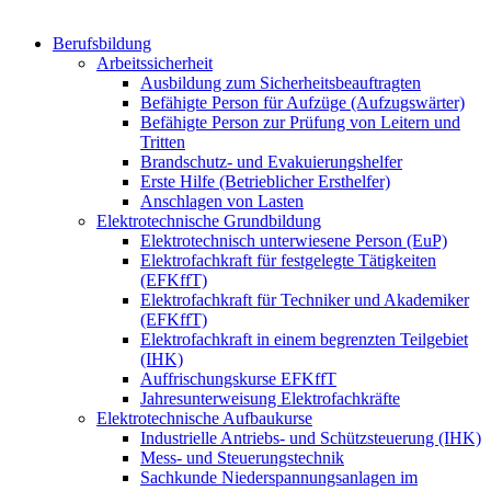
Berufsbildung
Arbeitssicherheit
Ausbildung zum Sicherheitsbeauftragten
Befähigte Person für Aufzüge (Aufzugswärter)
Befähigte Person zur Prüfung von Leitern und
Tritten
Brandschutz- und Evakuierungshelfer
Erste Hilfe (Betrieblicher Ersthelfer)
Anschlagen von Lasten
Elektrotechnische Grundbildung
Elektrotechnisch unterwiesene Person (EuP)
Elektrofachkraft für festgelegte Tätigkeiten
(EFKffT)
Elektrofachkraft für Techniker und Akademiker
(EFKffT)
Elektrofachkraft in einem begrenzten Teilgebiet
(IHK)
Auffrischungskurse EFKffT
Jahresunterweisung Elektrofachkräfte
Elektrotechnische Aufbaukurse
Industrielle Antriebs- und Schützsteuerung (IHK)
Mess- und Steuerungstechnik
Sachkunde Niederspannungsanlagen im