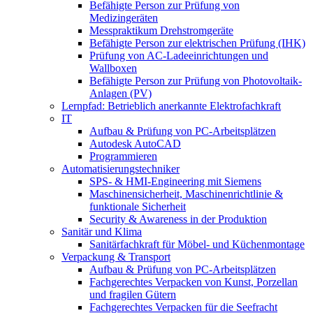
Befähigte Person zur Prüfung von
Medizingeräten
Messpraktikum Drehstromgeräte
Befähigte Person zur elektrischen Prüfung (IHK)
Prüfung von AC-Ladeeinrichtungen und
Wallboxen
Befähigte Person zur Prüfung von Photovoltaik-
Anlagen (PV)
Lernpfad: Betrieblich anerkannte Elektrofachkraft
IT
Aufbau & Prüfung von PC-Arbeitsplätzen
Autodesk AutoCAD
Programmieren
Automatisierungstechniker
SPS‑ & HMI‑Engineering mit Siemens
Maschinensicherheit, Maschinenrichtlinie &
funktionale Sicherheit
Security & Awareness in der Produktion
Sanitär und Klima
Sanitärfachkraft für Möbel- und Küchenmontage
Verpackung & Transport
Aufbau & Prüfung von PC-Arbeitsplätzen
Fachgerechtes Verpacken von Kunst, Porzellan
und fragilen Gütern
Fachgerechtes Verpacken für die Seefracht