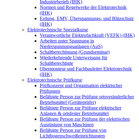
Industrieberieb (IHK)
Normen und Regelwerke der Elektrotechnik
(IHK)
Erdung, EMV, Überspannungs- und Blitzschutz
(IHK)
Elektrotechnische Spezialkurse
Verantwortliche Elektrofachkraft (VEFK) (IHK)
Arbeiten unter Spannung in
Niederspannungsanlagen (AuS)
Schaltberechtigung (Grundseminar)
Wiederkehrende Unterweisung für
Schaltberechtigte
Obermonteur und Fachbauleiter Elektrotechnik
(IHK)
Elektrotechnische Prüfkurse
Prüfkonzept und Organisation elektrischer
Prüfungen
Befähigte Person zur Prüfung ortsveränderlicher
Betriebsmittel (Geräteprüfer)
Befähigte Person zur Prüfung elektrischer
Anlagen & ortsfester Betriebsmittel
Befähigte Person zur Prüfung der elektrischen
Ausrüstung von Maschinen
Befähigte Person zur Prüfung von
Lichtbogenschweißeinrichtungen